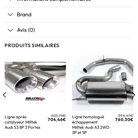
Brand
Avis (0)
PRODUITS SIMILAIRES
828,78
€
894,47
€
Ligne après
Ligne homologué
704,46
€
760,30
€
catalyseur Milltek
échappement
Audi S3 8P 3 Portes
Milltek Audi A3 2WD
3P et 5P