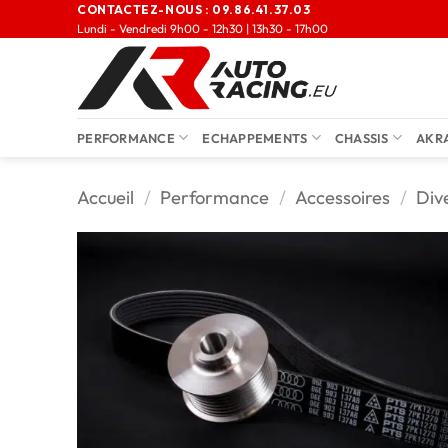
CONTACTEZ-NOUS :
09.86.41.37.03
Lundi - Vendredi 9h00 - 12h30 | 13h30 - 17h00
PERFORMANCE
ECHAPPEMENTS
CHASSIS
AKR
Accueil
/
Performance
/
Accessoires
/
Div