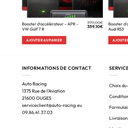
399,00
€
Booster d’accélérateur – APR –
Booster d’
359,10
€
VW Golf 7 R
Audi RS3
AJOUTER AU PANIER
AJOUTER
INFORMATIONS DE CONTACT
SERVIC
Auto Racing
Choix du
1375 Rue de l’Aviation
Condition
21600 OUGES
serviceclient@auto-racing.eu
Formulair
09.86.41.37.03
Livraison