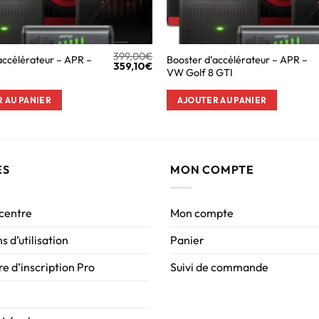
399,00
€
accélérateur – APR –
Booster d’accélérateur – APR –
359,10
€
VW Golf 8 GTI
 AU PANIER
AJOUTER AU PANIER
ES
MON COMPTE
 centre
Mon compte
s d’utilisation
Panier
e d’inscription Pro
Suivi de commande