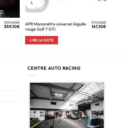
399,00
€
179,00
€
APR Manomètre universel Aiguille
359,10
€
161,10
€
rouge Golf 7 GTI
LIRE LA SUITE
CENTRE AUTO RACING