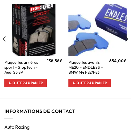
138,58
€
654,00
€
Plaquettes arrières
Plaquettes avants
sport – StopTech –
ME20 – ENDLESS –
Audi S3 8V
BMW M4 F82/F83
AJOUTER AU PANIER
AJOUTER AU PANIER
INFORMATIONS DE CONTACT
Auto Racing