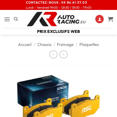
CONTACTEZ-NOUS :
09.86.41.37.03
Lundi - Vendredi 9h00 - 12h30 | 13h30 - 17h00
PRIX EXCLUSIFS WEB
Accueil
/
Chassis
/
Freinage
/
Plaquettes