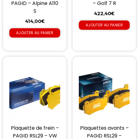
PAGID – Alpine A110
– Golf 7 R
S
422,40
€
414,00
€
AJOUTER AU PANIER
AJOUTER AU PANIER
Plaquette de frein –
Plaquettes avants –
PAGID RSL29 – VW
PAGID RSL29 –