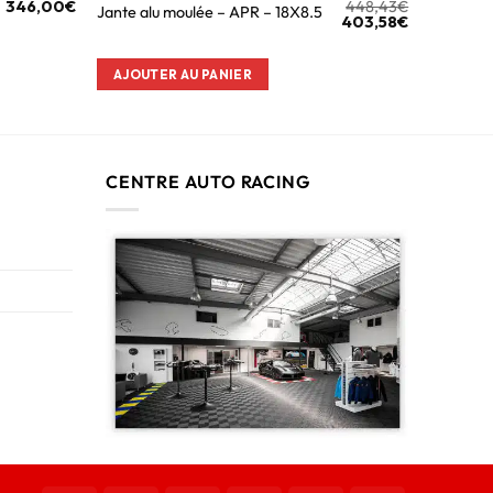
346,00
€
448,43
€
Jante alu moulée – APR – 18X8.5
403,58
€
AJOUTER AU PANIER
CENTRE AUTO RACING