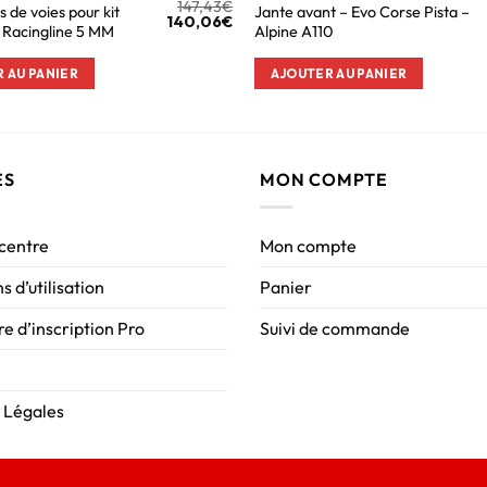
147,43
€
s de voies pour kit
Jante avant – Evo Corse Pista –
140,06
€
s Racingline 5 MM
Alpine A110
 AU PANIER
AJOUTER AU PANIER
ES
MON COMPTE
 centre
Mon compte
s d’utilisation
Panier
e d’inscription Pro
Suivi de commande
 Légales