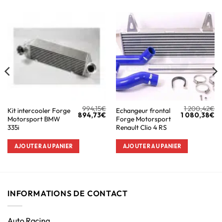
994,15
€
1 200,42
€
Kit intercooler Forge
Echangeur frontal
894,73
€
1 080,38
€
Motorsport BMW
Forge Motorsport
335i
Renault Clio 4 RS
AJOUTER AU PANIER
AJOUTER AU PANIER
INFORMATIONS DE CONTACT
Auto Racing