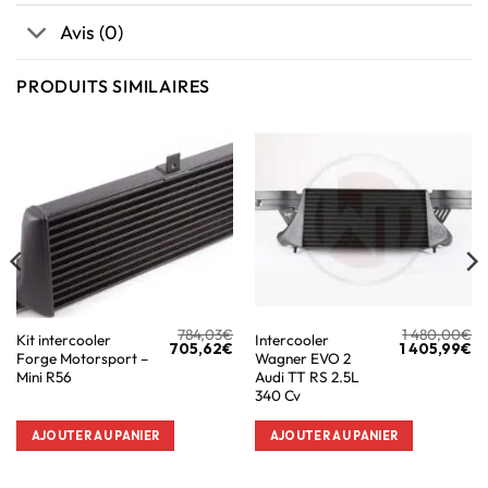
Avis (0)
PRODUITS SIMILAIRES
784,03
€
1 480,00
€
Kit intercooler
Intercooler
705,62
€
1 405,99
€
Forge Motorsport –
Wagner EVO 2
Mini R56
Audi TT RS 2.5L
340 Cv
AJOUTER AU PANIER
AJOUTER AU PANIER