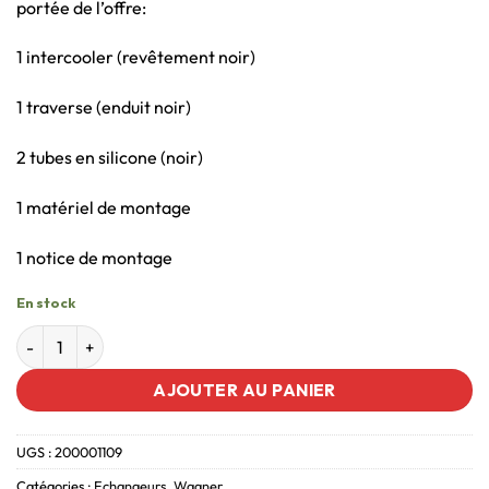
portée de l’offre:
1 intercooler (revêtement noir)
1 traverse (enduit noir)
2 tubes en silicone (noir)
1 matériel de montage
1 notice de montage
En stock
AJOUTER AU PANIER
UGS :
200001109
Catégories :
Echangeurs
,
Wagner