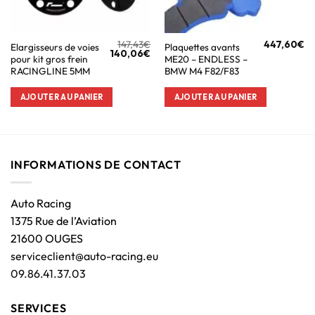
147,43
€
447,60
€
Elargisseurs de voies
Plaquettes avants
140,06
€
pour kit gros frein
ME20 – ENDLESS –
RACINGLINE 5MM
BMW M4 F82/F83
AJOUTER AU PANIER
AJOUTER AU PANIER
INFORMATIONS DE CONTACT
Auto Racing
1375 Rue de l’Aviation
21600 OUGES
serviceclient@auto-racing.eu
09.86.41.37.03
SERVICES