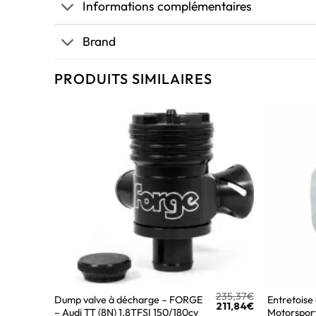
Informations complémentaires
Brand
PRODUITS SIMILAIRES
235,37
€
Dump valve à décharge – FORGE
Entretoise
211,84
€
– Audi TT (8N) 1.8TFSI 150/180cv
Motorspor