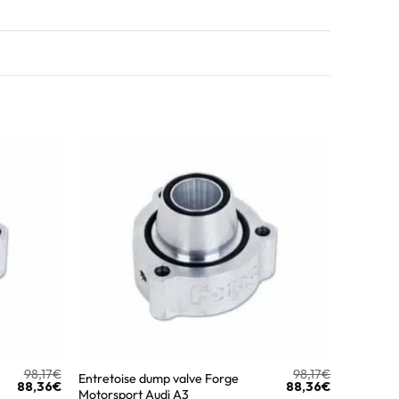
98,17
€
98,17
€
Entretoise dump valve Forge
88,36
€
88,36
€
Motorsport Audi A3