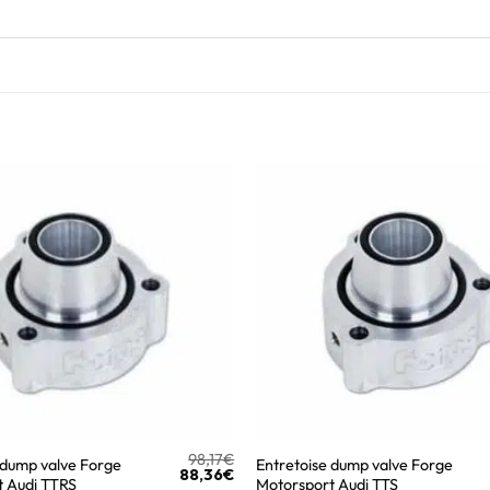
98,17
€
 dump valve Forge
Entretoise dump valve Forge
88,36
€
t Audi TTRS
Motorsport Audi TTS