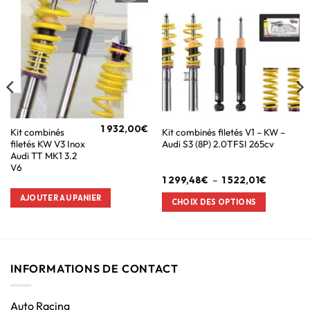
1 932,00
€
Kit combinés
Kit combinés filetés V1 – KW –
filetés KW V3 Inox
Audi S3 (8P) 2.0TFSI 265cv
Audi TT MK1 3.2
V6
1 299,48
€
–
1 522,01
€
AJOUTER AU PANIER
CHOIX DES OPTIONS
INFORMATIONS DE CONTACT
Auto Racing