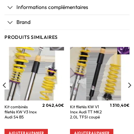
Informations complémentaires
Brand
PRODUITS SIMILAIRES
2 042,40
€
1 310,40
€
Kit combinés
Kit filetés KW V1
filetés KW V3 Inox
Inox Audi TT MK2
Audi S4 B5
2.0L TFSI coupé
AJOUTER AU PANIER
AJOUTER AU PANIER