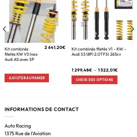
2 641,20
€
Kit combinés
Kit combinés filetés V1 – KW –
filetés KW V3 Inox
Audi S3 (8P) 2.0TFSI 265cv
Audi A5 avec SP
1 299,48
€
–
1 522,01
€
AJOUTER AU PANIER
CHOIX DES OPTIONS
INFORMATIONS DE CONTACT
Auto Racing
1375 Rue de l’Aviation