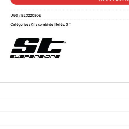
UGS :
182022080E
Catégories :
Kits combinés filetés
,
S T