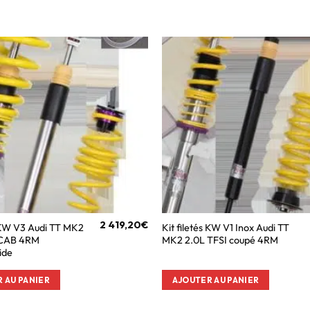
2 419,20
€
s KW V3 Audi TT MK2
Kit filetés KW V1 Inox Audi TT
 CAB 4RM
MK2 2.0L TFSI coupé 4RM
ide
 AU PANIER
AJOUTER AU PANIER