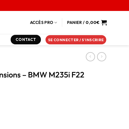
ACCÈS PRO
PANIER /
0,00
€
CONTACT
SE CONNECTER / S’INSCRIRE
ensions – BMW M235i F22