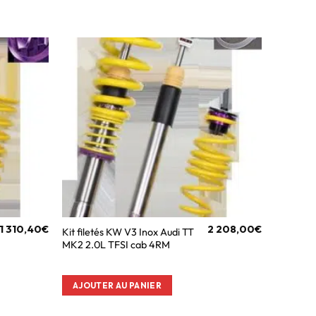
1 310,40
€
2 208,00
€
Kit filetés KW V3 Inox Audi TT
MK2 2.0L TFSI cab 4RM
AJOUTER AU PANIER