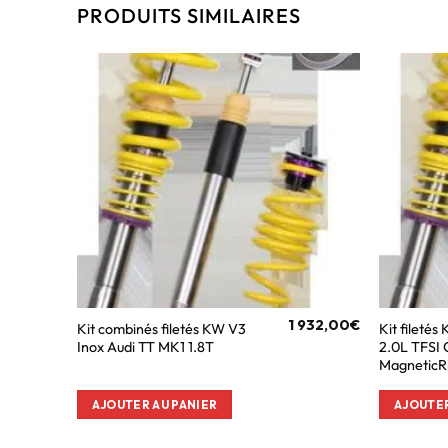
PRODUITS SIMILAIRES
1 932,00
€
Kit combinés filetés KW V3
Kit fileté
Inox Audi TT MK1 1.8T
2.0L TFSI
MagneticR
AJOUTER AU PANIER
AJOUTER