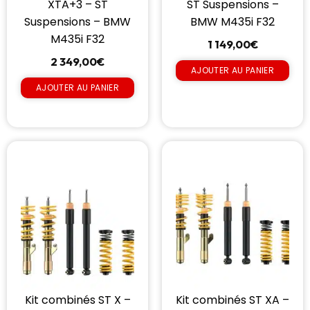
XTA+3 – ST
ST Suspensions –
Suspensions – BMW
BMW M435i F32
M435i F32
1 149,00
€
2 349,00
€
AJOUTER AU PANIER
AJOUTER AU PANIER
Kit combinés ST X –
Kit combinés ST XA –