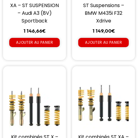
XA – ST SUSPENSION
ST Suspensions –
– Audi A3 (8V)
BMW M435i F32
Sportback
Xdrive
1 146,66
€
1 149,00
€
AJOUTER AU PANIER
AJOUTER AU PANIER
Kit combinés ST X –
Kit combinés ST XA –