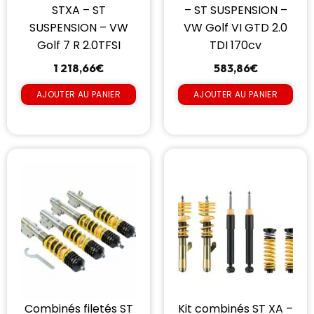
STXA – ST
– ST SUSPENSION –
SUSPENSION – VW
VW Golf VI GTD 2.0
Golf 7 R 2.0TFSI
TDI 170cv
1 218,66
€
583,86
€
AJOUTER AU PANIER
AJOUTER AU PANIER
Combinés filetés ST
Kit combinés ST XA –