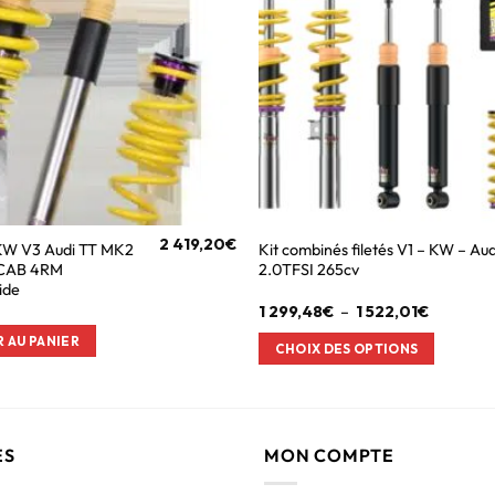
2 419,20
€
s KW V3 Audi TT MK2
Kit combinés filetés V1 – KW – Aud
 CAB 4RM
2.0TFSI 265cv
ide
1 299,48
€
–
1 522,01
€
 AU PANIER
CHOIX DES OPTIONS
ES
MON COMPTE