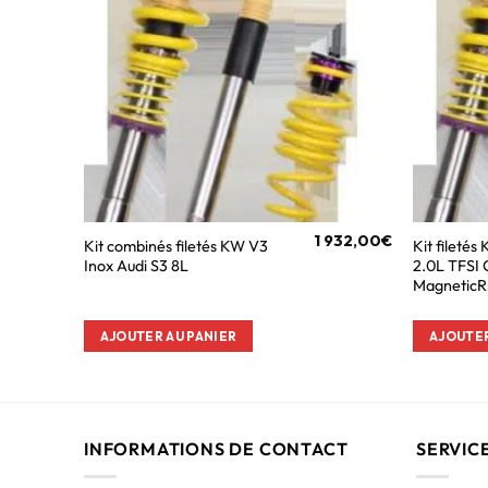
1 932,00
€
Kit combinés filetés KW V3
Kit fileté
Inox Audi S3 8L
2.0L TFSI
MagneticR
AJOUTER AU PANIER
AJOUTER
INFORMATIONS DE CONTACT
SERVIC