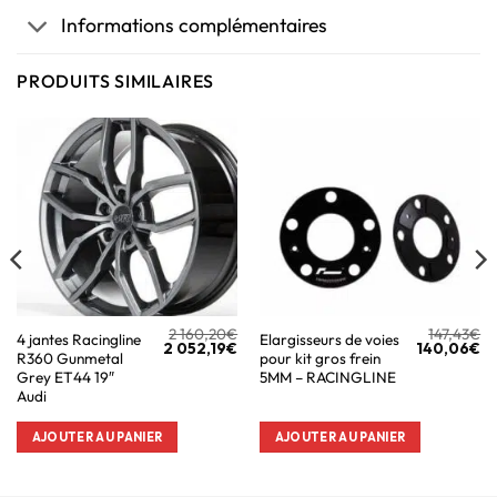
Informations complémentaires
PRODUITS SIMILAIRES
2 160,20
€
147,43
€
4 jantes Racingline
Elargisseurs de voies
2 052,19
€
140,06
€
R360 Gunmetal
pour kit gros frein
Grey ET44 19″
5MM – RACINGLINE
Audi
AJOUTER AU PANIER
AJOUTER AU PANIER