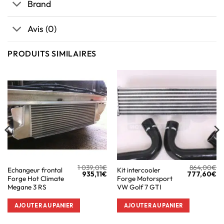
Brand
Avis (0)
PRODUITS SIMILAIRES
1 039,01
€
864,00
€
Echangeur frontal
Kit intercooler
935,11
€
777,60
€
Forge Hot Climate
Forge Motorsport
Megane 3 RS
VW Golf 7 GTI
AJOUTER AU PANIER
AJOUTER AU PANIER