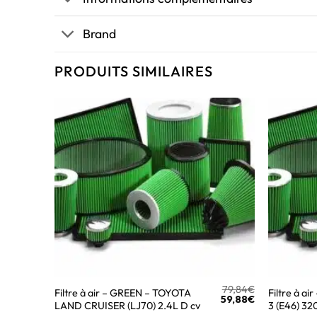
Brand
PRODUITS SIMILAIRES
79,84
€
Filtre à air – GREEN – TOYOTA
Filtre à a
59,88
€
LAND CRUISER (LJ70) 2.4L D cv
3 (E46) 32