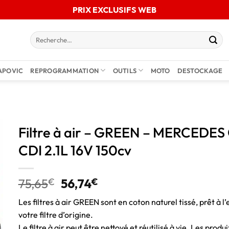
PRIX EXCLUSIFS WEB
APOVIC
REPROGRAMMATION
OUTILS
MOTO
DESTOCKAGE
Filtre à air – GREEN – MERCEDE
CDI 2.1L 16V 150cv
75,65
€
56,74
€
Les filtres à air GREEN sont en coton naturel tissé, prêt à l’
votre filtre d’origine.
Le filtre à air peut être nettoyé et réutilisé à vie. Les pro