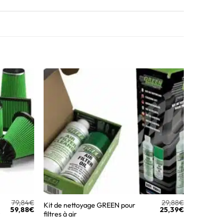
79,84
€
29,88
€
Kit de nettoyage GREEN pour
59,88
€
25,39
€
filtres à air