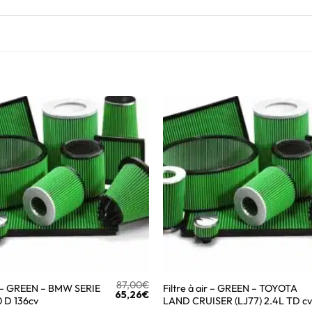
87,00
€
ir – GREEN – BMW SERIE
Filtre à air – GREEN – TOYOTA
65,26
€
0 D 136cv
LAND CRUISER (LJ77) 2.4L TD cv