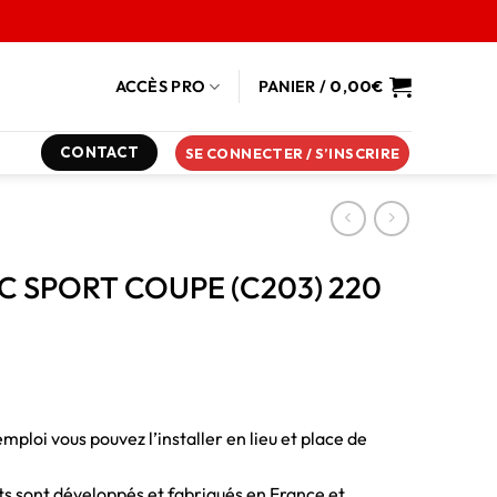
ACCÈS PRO
PANIER /
0,00
€
CONTACT
SE CONNECTER / S’INSCRIRE
S C SPORT COUPE (C203) 220
emploi vous pouvez l’installer en lieu et place de
duits sont développés et fabriqués en France et