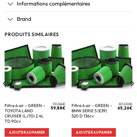
Informations complémentaires
Brand
PRODUITS SIMILAIRES
79,84
€
87,00
€
Filtre à air – GREEN –
Filtre à air – GREEN –
59,88
€
65,26
€
TOYOTA LAND
BMW SERIE 5 (E39)
CRUISER (LJ70) 2.4L
520 D 136cv
TD 90cv
AJOUTER AU PANIER
AJOUTER AU PANIER