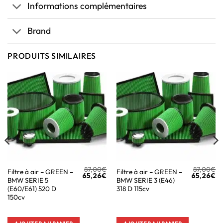
Informations complémentaires
Brand
PRODUITS SIMILAIRES
87,00
€
87,00
€
Filtre à air – GREEN –
Filtre à air – GREEN –
65,26
€
65,26
€
BMW SERIE 5
BMW SERIE 3 (E46)
(E60/E61) 520 D
318 D 115cv
150cv