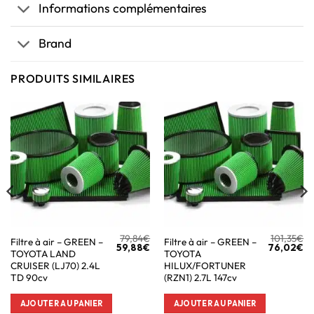
Informations complémentaires
Brand
PRODUITS SIMILAIRES
79,84
€
101,35
€
Filtre à air – GREEN –
Filtre à air – GREEN –
59,88
€
76,02
€
TOYOTA LAND
TOYOTA
CRUISER (LJ70) 2.4L
HILUX/FORTUNER
TD 90cv
(RZN1) 2.7L 147cv
AJOUTER AU PANIER
AJOUTER AU PANIER