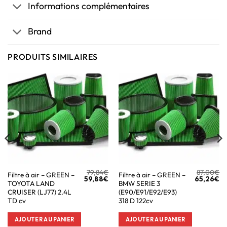
Informations complémentaires
Brand
PRODUITS SIMILAIRES
79,84
€
87,00
€
Filtre à air – GREEN –
Filtre à air – GREEN –
59,88
€
65,26
€
TOYOTA LAND
BMW SERIE 3
CRUISER (LJ77) 2.4L
(E90/E91/E92/E93)
TD cv
318 D 122cv
AJOUTER AU PANIER
AJOUTER AU PANIER