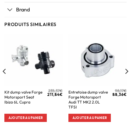
Brand
PRODUITS SIMILAIRES
235,37
€
98,17
€
Kit dump valve Forge
Entretoise dump valve
211,84
€
88,36
€
Motorsport Seat
Forge Motorsport
Ibiza 6L Cupra
Audi TT MK2 2.0L
TFSI
AJOUTER AU PANIER
AJOUTER AU PANIER