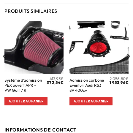
PRODUITS SIMILAIRES
413,93
€
2 056,80
€
Système d’admission
Admission carbone
372,54
€
1 953,96
€
PEX ouvert APR –
Eventuri Audi RS3
VW Golf 7 R
8V 400cv
AJOUTER AU PANIER
AJOUTER AU PANIER
INFORMATIONS DE CONTACT