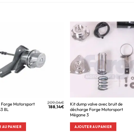
209,04
€
 Forge Motorsport
Kit dump valve avec bruit de
188,14
€
S3 8L
décharge Forge Motorsport
Mégane 3
 AU PANIER
AJOUTER AU PANIER