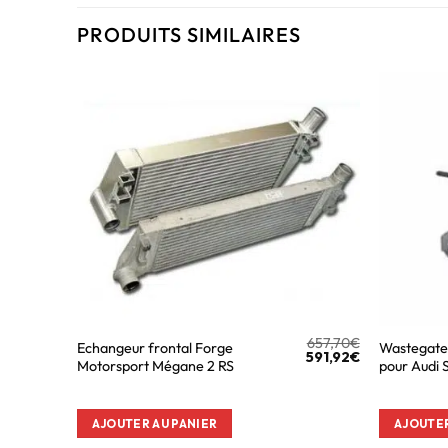
PRODUITS SIMILAIRES
657,70
€
Echangeur frontal Forge
Wastegate
591,92
€
Motorsport Mégane 2 RS
pour Audi 
AJOUTER AU PANIER
AJOUTER