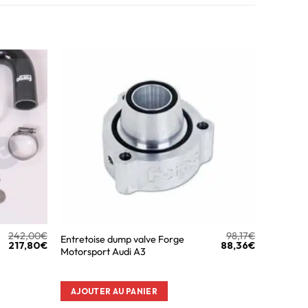
242,00
€
98,17
€
Entretoise dump valve Forge
217,80
€
88,36
€
Motorsport Audi A3
AJOUTER AU PANIER