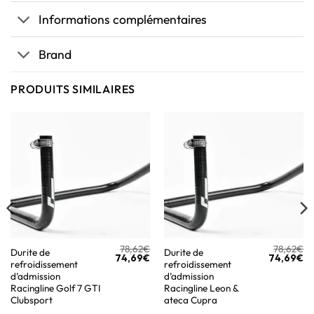
Informations complémentaires
Brand
PRODUITS SIMILAIRES
78,62
€
78,62
€
Durite de
Durite de
74,69
€
74,69
€
refroidissement
refroidissement
d’admission
d’admission
Racingline Golf 7 GTI
Racingline Leon &
Clubsport
ateca Cupra