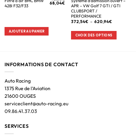
Filtre à air BMC BMW
Système d’admission ouvert –
68,04
€
428I F32/F33
APR – VW Golf 7 GTI / GTI
CLUBSPORT /
PERFORMANCE
372,54
€
–
620,94
€
AJOUTER AU PANIER
CHOIX DES OPTIONS
INFORMATIONS DE CONTACT
Auto Racing
1375 Rue de l’Aviation
21600 OUGES
serviceclient@auto-racing.eu
09.86.41.37.03
SERVICES