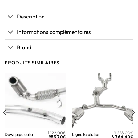
Description
Informations complémentaires
Brand
PRODUITS SIMILAIRES
1 122,00
€
9 228,00
€
Downpipe cata
Ligne Evolution
953,70
€
8 766,60
€