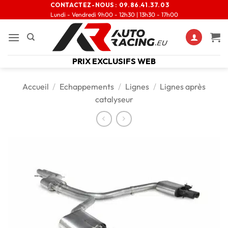
CONTACTEZ-NOUS :
09.86.41.37.03
Lundi - Vendredi 9h00 - 12h30 | 13h30 - 17h00
PRIX EXCLUSIFS WEB
Accueil
/
Echappements
/
Lignes
/
Lignes après
catalyseur