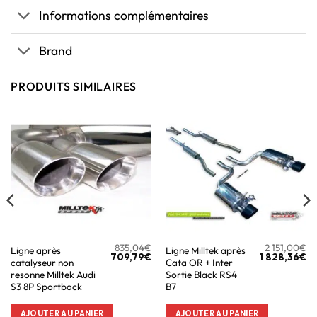
Informations complémentaires
Brand
PRODUITS SIMILAIRES
835,04
€
2 151,00
€
Ligne après
Ligne Milltek après
709,79
€
1 828,36
€
catalyseur non
Cata OR + Inter
resonne Milltek Audi
Sortie Black RS4
S3 8P Sportback
B7
AJOUTER AU PANIER
AJOUTER AU PANIER