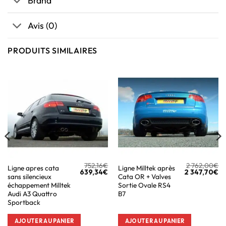
Brand
Avis (0)
PRODUITS SIMILAIRES
752,16
€
2 762,00
€
Ligne apres cata
Ligne Milltek après
639,34
€
2 347,70
€
sans silencieux
Cata OR + Valves
échappement Milltek
Sortie Ovale RS4
Audi A3 Quattro
B7
Sportback
AJOUTER AU PANIER
AJOUTER AU PANIER