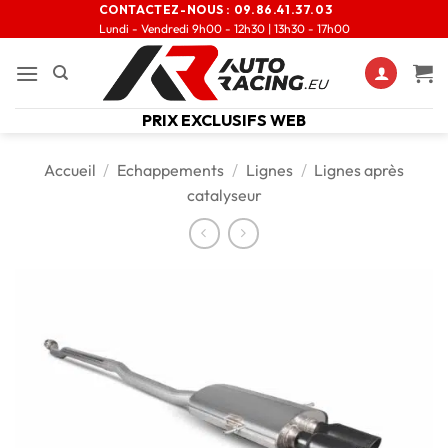
CONTACTEZ-NOUS :
09.86.41.37.03
Lundi - Vendredi 9h00 - 12h30 | 13h30 - 17h00
PRIX EXCLUSIFS WEB
Accueil
/
Echappements
/
Lignes
/
Lignes après
catalyseur