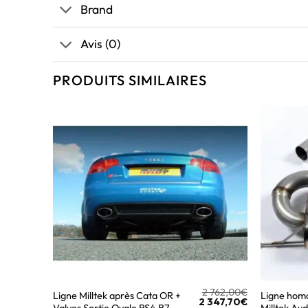
Brand
Avis (0)
PRODUITS SIMILAIRES
2 762,00
€
Ligne Milltek après Cata OR +
Ligne hom
2 347,70
€