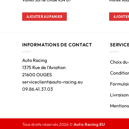
Valves Sortie Ovale RS4 B7
Milltek Au
AJOUTER AU PANIER
AJOUTER
INFORMATIONS DE CONTACT
SERVIC
Auto Racing
Choix du
1375 Rue de l’Aviation
Condition
21600 OUGES
serviceclient@auto-racing.eu
Formulair
09.86.41.37.03
Livraison
Mentions
Tous droits réservés 2026 ©
Auto Racing EU