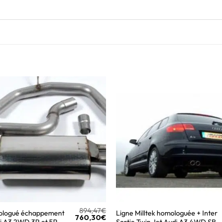
894,47
€
ologué échappement
Ligne Milltek homologuée + Inter
760,30
€