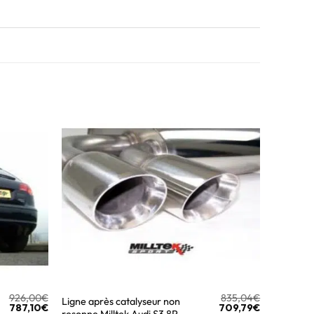
926,00
€
835,04
€
Ligne après catalyseur non
787,10
€
709,79
€