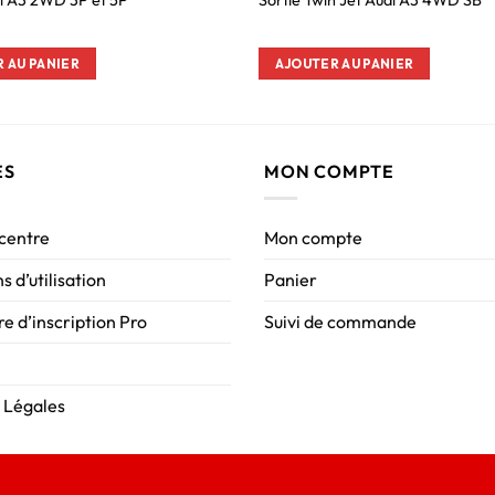
di A3 2WD 3P et 5P
Sortie Twin Jet Audi A3 4WD SB
 AU PANIER
AJOUTER AU PANIER
ES
MON COMPTE
 centre
Mon compte
s d’utilisation
Panier
e d’inscription Pro
Suivi de commande
 Légales