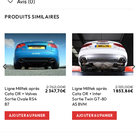
Avis (0)
PRODUITS SIMILAIRES
2 762,00
€
2 181,00
€
Ligne Milltek après
Ligne Milltek après
2 347,70
€
1 853,86
€
Cata OR + Valves
Cata OR + Inter
Sortie Ovale RS4
Sortie Twin GT-80
B7
A5 BVM
AJOUTER AU PANIER
AJOUTER AU PANIER