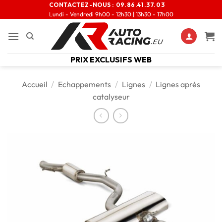
CONTACTEZ-NOUS :
09.86.41.37.03
Lundi - Vendredi 9h00 - 12h30 | 13h30 - 17h00
PRIX EXCLUSIFS WEB
Accueil
/
Echappements
/
Lignes
/
Lignes après
catalyseur