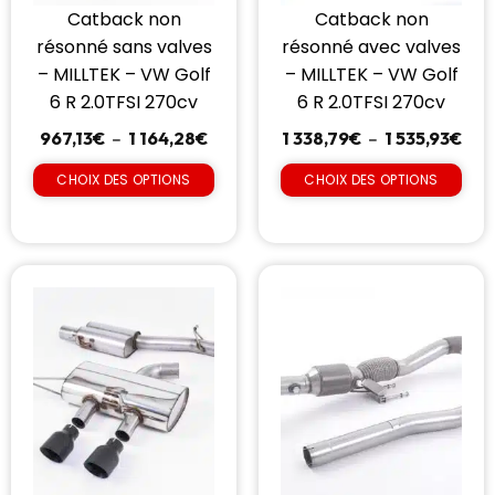
Catback non
Catback non
résonné sans valves
résonné avec valves
– MILLTEK – VW Golf
– MILLTEK – VW Golf
6 R 2.0TFSI 270cv
6 R 2.0TFSI 270cv
967,13
€
–
1 164,28
€
1 338,79
€
–
1 535,93
€
CHOIX DES OPTIONS
CHOIX DES OPTIONS