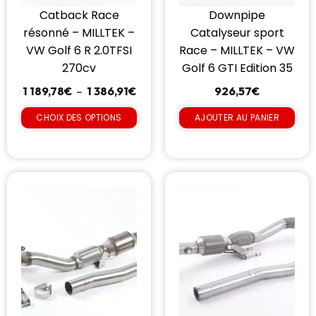
Catback Race
Downpipe
résonné – MILLTEK –
Catalyseur sport
VW Golf 6 R 2.0TFSI
Race – MILLTEK – VW
270cv
Golf 6 GTI Edition 35
1 189,78
€
–
1 386,91
€
926,57
€
CHOIX DES OPTIONS
AJOUTER AU PANIER