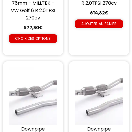
76mm – MILLTEK –
R 2.0TFSI 270cv
VW Golf 6 R 2.0TFSI
614,82
€
270cv
AJOUTER AU PANIER
577,30
€
CHOIX DES OPTIONS
Downpipe
Downpipe