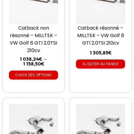
Catback non
Catback résonné –
résonné – MILLTEK –
MILLTEK – VW Golf 6
VW Golf 6 GTI 2.0TSI
GTI 2.0TSI 210cv
210cv
1 305,85
€
1 038,24
€
–
1 158,50
€
AJOUTER AU PANIER
CHOIX DES OPTIONS