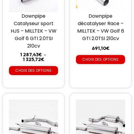
Downpipe
Downpipe
Catalyseur sport
décatalyser Race –
HJS – MILLTEK – VW
MILLTEK – VW Golf 6
Golf 6 GTI 2.0TSI
GTI 2.0TSI 210cv
210cv
691,10
€
1 287,43
€
–
1 325,72
€
CHOIX DES OPTIONS
CHOIX DES OPTIONS