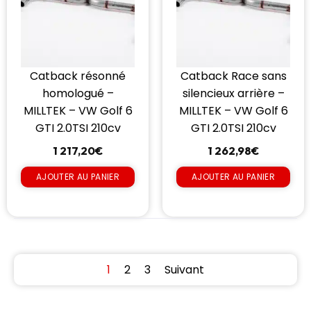
Catback résonné
Catback Race sans
homologué –
silencieux arrière –
MILLTEK – VW Golf 6
MILLTEK – VW Golf 6
GTI 2.0TSI 210cv
GTI 2.0TSI 210cv
1 217,20
€
1 262,98
€
AJOUTER AU PANIER
AJOUTER AU PANIER
1
2
3
Suivant