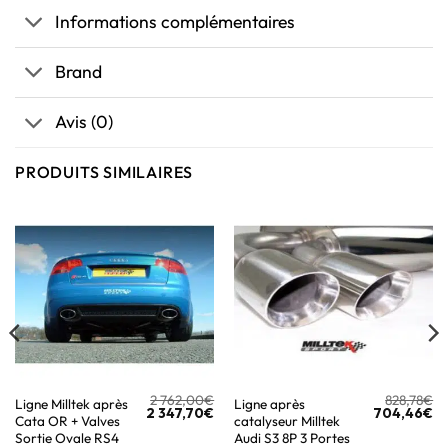
Informations complémentaires
Brand
Avis (0)
PRODUITS SIMILAIRES
2 762,00
€
828,78
€
Ligne Milltek après
Ligne après
2 347,70
€
704,46
€
Cata OR + Valves
catalyseur Milltek
Sortie Ovale RS4
Audi S3 8P 3 Portes