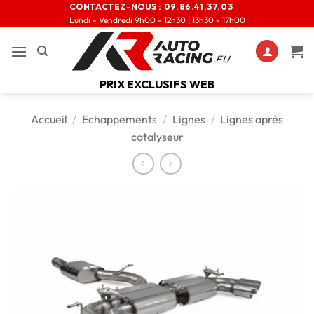
CONTACTEZ-NOUS :
09.86.41.37.03
Lundi - Vendredi 9h00 - 12h30 | 13h30 - 17h00
PRIX EXCLUSIFS WEB
Accueil
/
Echappements
/
Lignes
/
Lignes après
catalyseur