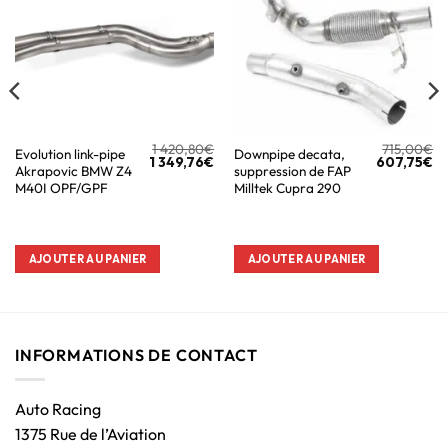
1 420,80
€
715,00
€
Evolution link-pipe
Downpipe decata,
1 349,76
€
607,75
€
Akrapovic BMW Z4
suppression de FAP
M40I OPF/GPF
Milltek Cupra 290
AJOUTER AU PANIER
AJOUTER AU PANIER
INFORMATIONS DE CONTACT
Auto Racing
1375 Rue de l’Aviation