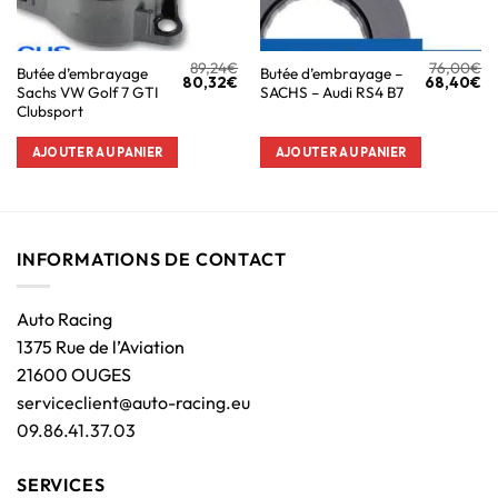
89,24
€
76,00
€
Butée d’embrayage
Butée d’embrayage –
80,32
€
68,40
€
Sachs VW Golf 7 GTI
SACHS – Audi RS4 B7
Clubsport
AJOUTER AU PANIER
AJOUTER AU PANIER
INFORMATIONS DE CONTACT
Auto Racing
1375 Rue de l’Aviation
21600 OUGES
serviceclient@auto-racing.eu
09.86.41.37.03
SERVICES