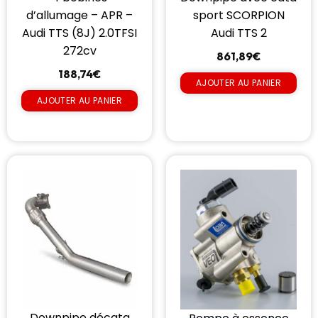
d’allumage – APR –
sport SCORPION
Audi TTS (8J) 2.0TFSI
Audi TTS 2
272cv
861,89
€
188,74
€
AJOUTER AU PANIER
AJOUTER AU PANIER
Downpipe décata