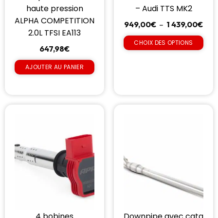
haute pression
– Audi TTS MK2
ALPHA COMPETITION
949,00
€
–
1 439,00
€
2.0L TFSI EA113
CHOIX DES OPTIONS
647,98
€
AJOUTER AU PANIER
4 bobines
Downpipe avec cata