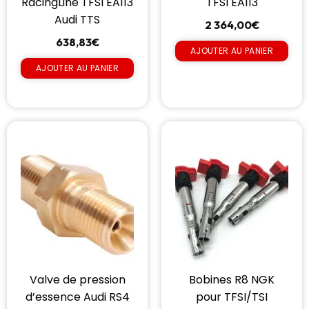
RacingLine TFSI EA113
TFSI EA113
Audi TTS
2 364,00
€
638,83
€
AJOUTER AU PANIER
AJOUTER AU PANIER
Valve de pression
Bobines R8 NGK
d’essence Audi RS4
pour TFSI/TSI