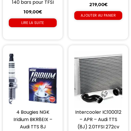
140 bars pour TFSI
219,00
€
109,00
€
AJOUTER AU PANIER
LIRE LA SUITE
4 Bougies NGK
Intercooler IC100012
Iridium BKR8EIX –
– APR – Audi TTS
Audi TTS 8J
(8J) 2.0TFSI 272cv