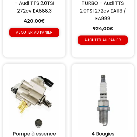
– Audi TTS 2.0TSI
TURBO – Audi TTS
272cv EA888.3
2.0TSI 272cv EA113 /
EA888
420,00
€
924,00
€
AJOUTER AU PANIER
AJOUTER AU PANIER
Pompe à essence
4 Bougies