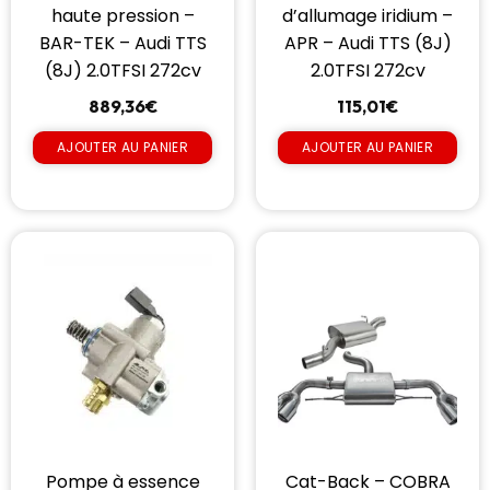
haute pression –
d’allumage iridium –
BAR-TEK – Audi TTS
APR – Audi TTS (8J)
(8J) 2.0TFSI 272cv
2.0TFSI 272cv
889,36
€
115,01
€
AJOUTER AU PANIER
AJOUTER AU PANIER
Pompe à essence
Cat-Back – COBRA