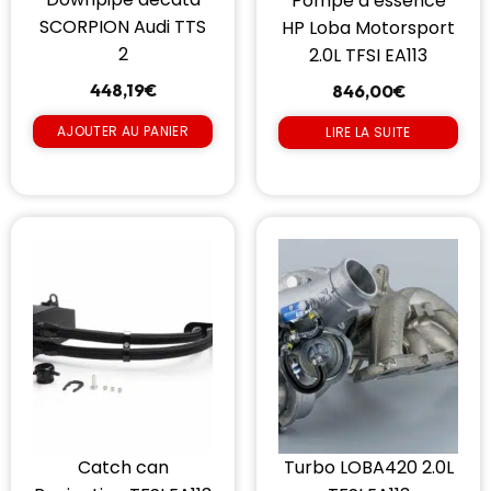
Pompe à essence
SCORPION Audi TTS
HP Loba Motorsport
2
2.0L TFSI EA113
448,19
€
846,00
€
AJOUTER AU PANIER
LIRE LA SUITE
Catch can
Turbo LOBA420 2.0L