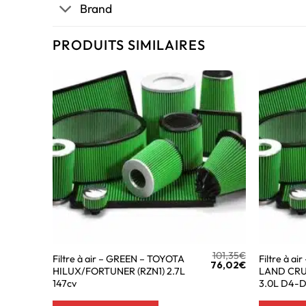
Brand
PRODUITS SIMILAIRES
101,35
€
Filtre à air – GREEN – TOYOTA
Filtre à a
76,02
€
HILUX/FORTUNER (RZN1) 2.7L
LAND CRU
147cv
3.0L D4-D