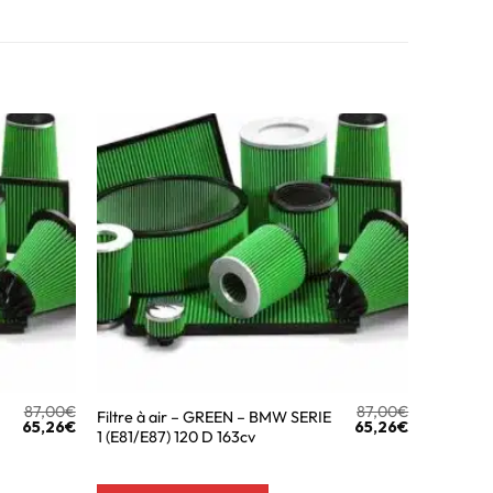
87,00
€
87,00
€
Filtre à air – GREEN – BMW SERIE
65,26
€
65,26
€
1 (E81/E87) 120 D 163cv