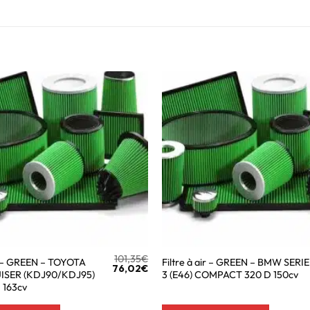
101,35
€
ir – GREEN – TOYOTA
Filtre à air – GREEN – BMW SERIE
76,02
€
ISER (KDJ90/KDJ95)
3 (E46) COMPACT 320 D 150cv
 163cv