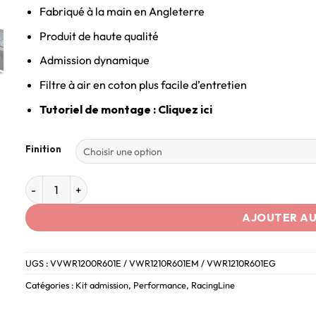
Fabriqué à la main en Angleterre
Produit de haute qualité
Admission dynamique
Filtre à air en coton plus facile d’entretien
Tutoriel de montage :
Cliquez ici
Finition
AJOUTER AU
UGS :
VVWR1200R601E / VWR1210R601EM / VWR1210R601EG
Catégories :
Kit admission
,
Performance
,
RacingLine