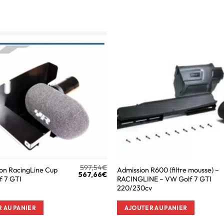
597,54
€
ion RacingLine Cup
Admission R600 (filtre mousse) –
567,66
€
f 7 GTI
RACINGLINE – VW Golf 7 GTI
220/230cv
 AU PANIER
AJOUTER AU PANIER