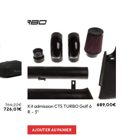
764,22
€
689,00
€
Kit admission CTS TURBO Golf 6
726,01
€
R – 3″
AJOUTER AU PANIER