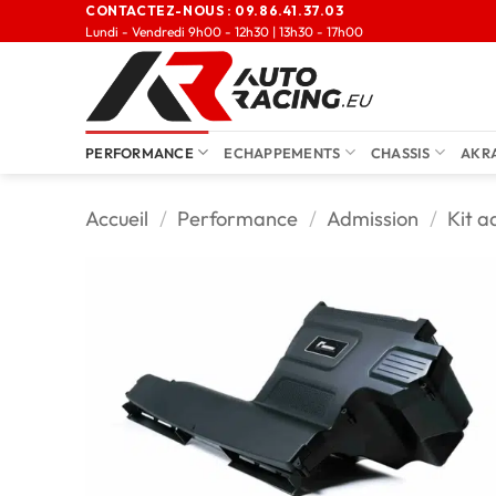
CONTACTEZ-NOUS :
09.86.41.37.03
Lundi - Vendredi 9h00 - 12h30 | 13h30 - 17h00
PERFORMANCE
ECHAPPEMENTS
CHASSIS
AKR
Accueil
/
Performance
/
Admission
/
Kit a