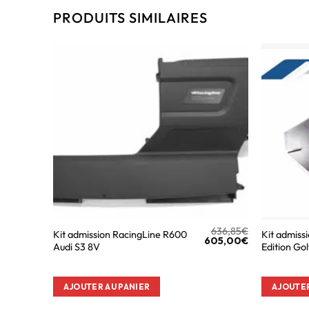
PRODUITS SIMILAIRES
636,85
€
Kit admission RacingLine R600
Kit admiss
605,00
€
Audi S3 8V
Edition Gol
AJOUTER AU PANIER
AJOUTER