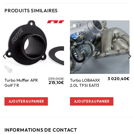
PRODUITS SIMILAIRES
239,00
€
3 020,40
€
Turbo Muffler APR
Turbo LOBA4XX
215,10
€
Golf 7 R
2.0L TFSI EA113
AJOUTER AU PANIER
AJOUTER AU PANIER
INFORMATIONS DE CONTACT