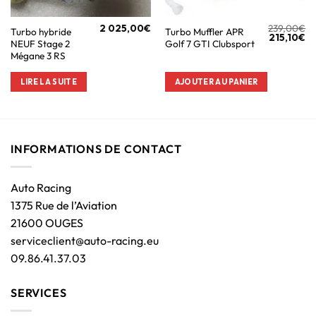
2 025,00
€
239,00
€
Turbo hybride
Turbo Muffler APR
215,10
€
NEUF Stage 2
Golf 7 GTI Clubsport
Mégane 3 RS
LIRE LA SUITE
AJOUTER AU PANIER
INFORMATIONS DE CONTACT
Auto Racing
1375 Rue de l’Aviation
21600 OUGES
serviceclient@auto-racing.eu
09.86.41.37.03
SERVICES