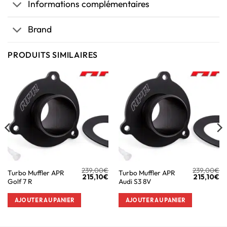
Informations complémentaires
Brand
PRODUITS SIMILAIRES
239,00
€
239,00
€
Turbo Muffler APR
Turbo Muffler APR
215,10
€
215,10
€
Golf 7 R
Audi S3 8V
AJOUTER AU PANIER
AJOUTER AU PANIER