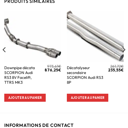
PRODUITS SIMILAIRES
973,61
€
261,72
€
Downpipe décata
Décatalyseur
876,25
€
235,55
€
SCORPION Audi
secondaire
RS3 8V Facelift,
SCORPION Audi RS3
TTRS MK3
8P
AJOUTER AU PANIER
AJOUTER AU PANIER
INFORMATIONS DE CONTACT