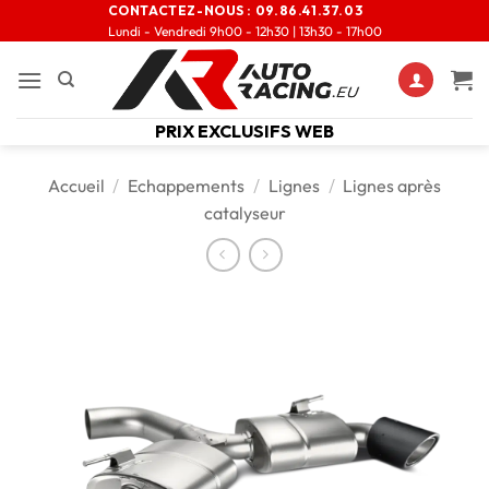
CONTACTEZ-NOUS :
09.86.41.37.03
Lundi - Vendredi 9h00 - 12h30 | 13h30 - 17h00
PRIX EXCLUSIFS WEB
Accueil
/
Echappements
/
Lignes
/
Lignes après
catalyseur