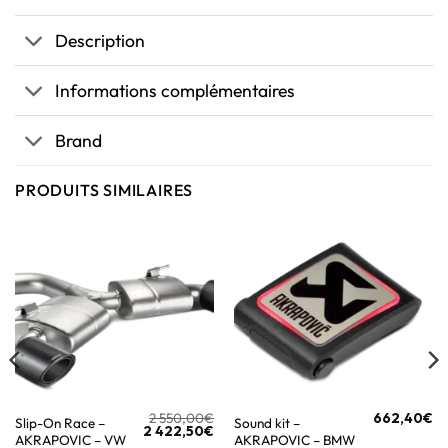
Description
Informations complémentaires
Brand
PRODUITS SIMILAIRES
2 550,00
€
662,40
€
Slip-On Race –
Sound kit –
2 422,50
€
AKRAPOVIC – VW
AKRAPOVIC – BMW