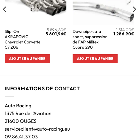
5 896,80
€
1 514,00
€
Slip-On
Downpipe cata
5 601,96
€
1 286,90
€
AKRAPOVIC –
sport, suppression
Chevrolet Corvette
de FAP Milltek
C7 Z06
Cupra 290
AJOUTER AU PANIER
AJOUTER AU PANIER
INFORMATIONS DE CONTACT
Auto Racing
1375 Rue de l’Aviation
21600 OUGES
serviceclient@auto-racing.eu
09.86.41.37.03