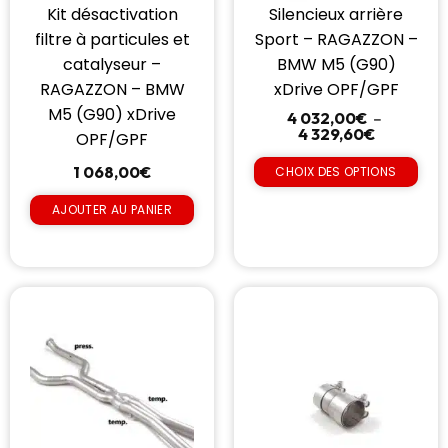
Kit désactivation
Silencieux arrière
filtre à particules et
Sport – RAGAZZON –
catalyseur –
BMW M5 (G90)
RAGAZZON – BMW
xDrive OPF/GPF
M5 (G90) xDrive
4 032,00
€
–
4 329,60
€
OPF/GPF
1 068,00
€
CHOIX DES OPTIONS
AJOUTER AU PANIER