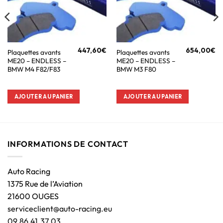
447,60
€
654,00
€
Plaquettes avants
Plaquettes avants
ME20 – ENDLESS –
ME20 – ENDLESS –
BMW M4 F82/F83
BMW M3 F80
AJOUTER AU PANIER
AJOUTER AU PANIER
INFORMATIONS DE CONTACT
Auto Racing
1375 Rue de l’Aviation
21600 OUGES
serviceclient@auto-racing.eu
09.86.41.37.03