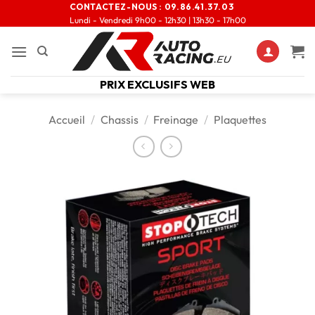
CONTACTEZ-NOUS :
09.86.41.37.03
Lundi - Vendredi 9h00 - 12h30 | 13h30 - 17h00
PRIX EXCLUSIFS WEB
Accueil
/
Chassis
/
Freinage
/
Plaquettes