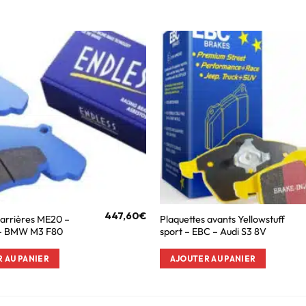
447,60
€
 arrières ME20 –
Plaquettes avants Yellowstuff
– BMW M3 F80
sport – EBC – Audi S3 8V
 AU PANIER
AJOUTER AU PANIER