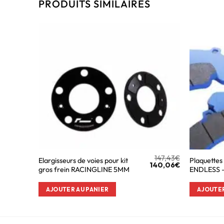
PRODUITS SIMILAIRES
147,43
€
Elargisseurs de voies pour kit
Plaquettes
140,06
€
gros frein RACINGLINE 5MM
ENDLESS 
AJOUTER AU PANIER
AJOUTER