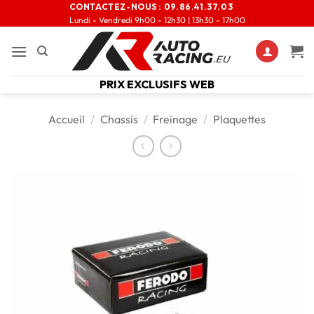
CONTACTEZ-NOUS :
09.86.41.37.03
Lundi - Vendredi 9h00 - 12h30 | 13h30 - 17h00
PRIX EXCLUSIFS WEB
Accueil
/
Chassis
/
Freinage
/
Plaquettes