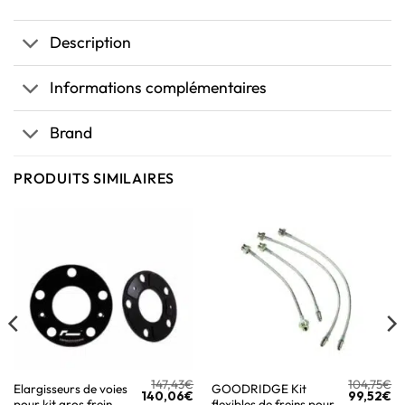
Description
Informations complémentaires
Brand
PRODUITS SIMILAIRES
147,43
€
104,75
€
Elargisseurs de voies
GOODRIDGE Kit
140,06
€
99,52
€
pour kit gros frein
flexibles de freins pour