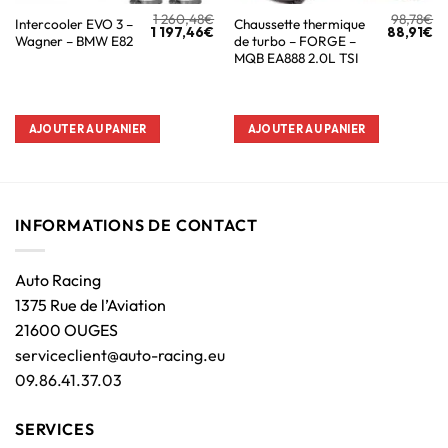
1 260,48
€
98,78
€
Intercooler EVO 3 –
Chaussette thermique
1 197,46
€
88,91
€
Wagner – BMW E82
de turbo – FORGE –
MQB EA888 2.0L TSI
AJOUTER AU PANIER
AJOUTER AU PANIER
INFORMATIONS DE CONTACT
Auto Racing
1375 Rue de l’Aviation
21600 OUGES
serviceclient@auto-racing.eu
09.86.41.37.03
SERVICES